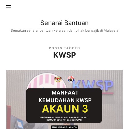
Senarai
Senarai Bantuan
Bantuan
Semakan senarai bantuan kerajaan dan pihak berwajib di Malaysia
POSTS TAGGED
KWSP