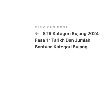
PREVIOUS POST
←
STR Kategori Bujang 2024
Fasa 1 : Tarikh Dan Jumlah
Bantuan Kategori Bujang