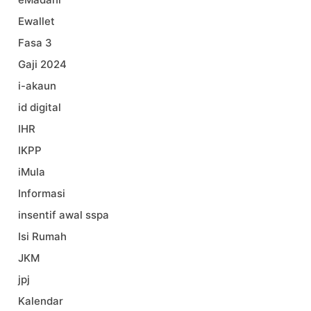
Ewallet
Fasa 3
Gaji 2024
i-akaun
id digital
IHR
IKPP
iMula
Informasi
insentif awal sspa
Isi Rumah
JKM
jpj
Kalendar