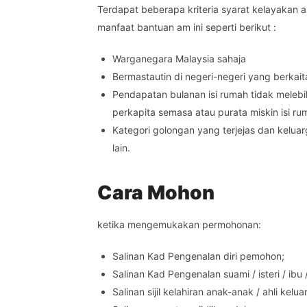
Terdapat beberapa kriteria syarat kelayakan 
manfaat bantuan am ini seperti berikut :
Warganegara Malaysia sahaja
Bermastautin di negeri-negeri yang berka
Pendapatan bulanan isi rumah tidak melebi
perkapita semasa atau purata miskin isi r
Kategori golongan yang terjejas dan kelua
lain.
Cara Mohon
ketika mengemukakan permohonan:
Salinan Kad Pengenalan diri pemohon;
Salinan Kad Pengenalan suami / isteri / ibu
Salinan sijil kelahiran anak-anak / ahli kel