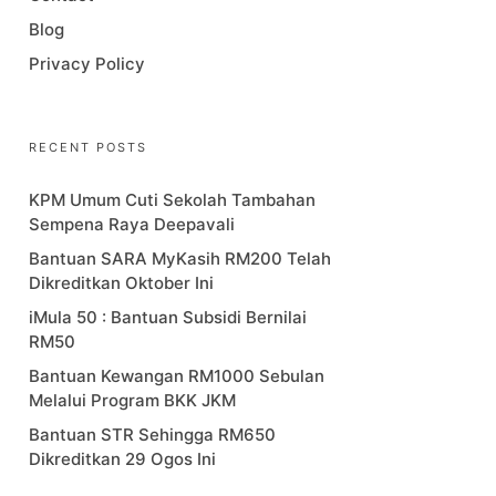
Blog
Privacy Policy
RECENT POSTS
KPM Umum Cuti Sekolah Tambahan
Sempena Raya Deepavali
Bantuan SARA MyKasih RM200 Telah
Dikreditkan Oktober Ini
iMula 50 : Bantuan Subsidi Bernilai
RM50
Bantuan Kewangan RM1000 Sebulan
Melalui Program BKK JKM
Bantuan STR Sehingga RM650
Dikreditkan 29 Ogos Ini