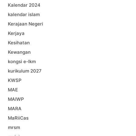
Kalendar 2024
kalendar islam
Kerajaan Negeri
Kerjaya
Kesihatan
Kewangan
kongsi e-lkm
kurikulum 2027
KWSP
MAE
MAIWP
MARA
MaRiiCas
mrsm