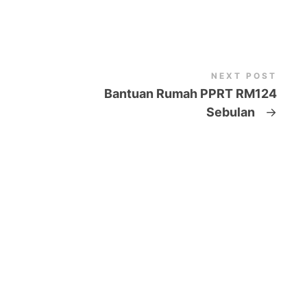
NEXT POST
Bantuan Rumah PPRT RM124
Sebulan
→