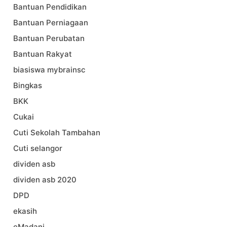
Bantuan Pendidikan
Bantuan Perniagaan
Bantuan Perubatan
Bantuan Rakyat
biasiswa mybrainsc
Bingkas
BKK
Cukai
Cuti Sekolah Tambahan
Cuti selangor
dividen asb
dividen asb 2020
DPD
ekasih
eMadani