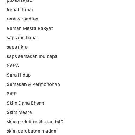
puasa rejab
Rebat Tunai
renew roadtax
Rumah Mesra Rakyat
saps ibu bapa
saps nkra
saps semakan ibu bapa
SARA
Sara Hidup
Semakan & Permohonan
SiPP
Skim Dana Ehsan
Skim Mesra
skim peduli kesihatan b40
skim perubatan madani