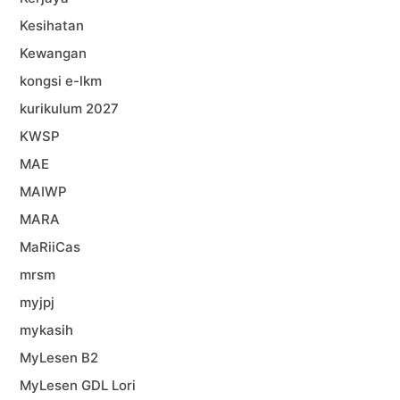
Kesihatan
Kewangan
kongsi e-lkm
kurikulum 2027
KWSP
MAE
MAIWP
MARA
MaRiiCas
mrsm
myjpj
mykasih
MyLesen B2
MyLesen GDL Lori