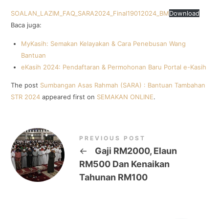
SOALAN_LAZIM_FAQ_SARA2024_Final19012024_BM
Download
Baca juga:
MyKasih: Semakan Kelayakan & Cara Penebusan Wang
Bantuan
eKasih 2024: Pendaftaran & Permohonan Baru Portal e-Kasih
The post
Sumbangan Asas Rahmah (SARA) : Bantuan Tambahan
STR 2024
appeared first on
SEMAKAN ONLINE
.
PREVIOUS POST
←
Gaji RM2000, Elaun
RM500 Dan Kenaikan
Tahunan RM100