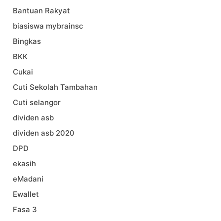
Bantuan Rakyat
biasiswa mybrainsc
Bingkas
BKK
Cukai
Cuti Sekolah Tambahan
Cuti selangor
dividen asb
dividen asb 2020
DPD
ekasih
eMadani
Ewallet
Fasa 3