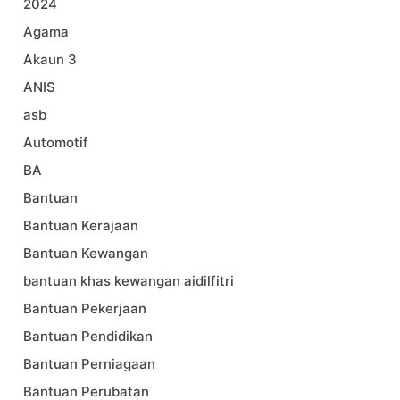
2024
Agama
Akaun 3
ANIS
asb
Automotif
BA
Bantuan
Bantuan Kerajaan
Bantuan Kewangan
bantuan khas kewangan aidilfitri
Bantuan Pekerjaan
Bantuan Pendidikan
Bantuan Perniagaan
Bantuan Perubatan