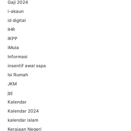
Gaji 2024
i-akaun
id digital
IHR
IKPP
iMula
Informasi
insentif awal sspa
Isi Rumah
JKM
jpj
Kalendar
Kalendar 2024
kalendar islam
Kerajaan Negeri