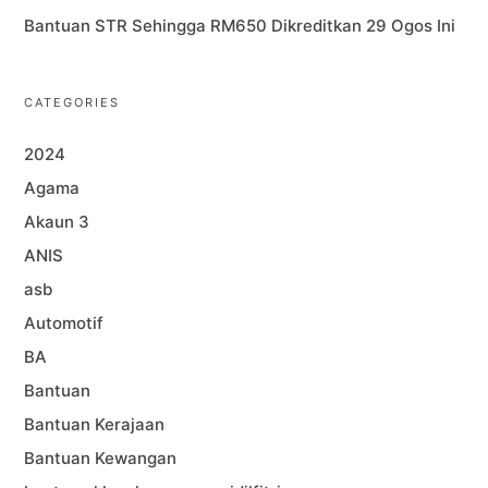
Bantuan STR Sehingga RM650 Dikreditkan 29 Ogos Ini
CATEGORIES
2024
Agama
Akaun 3
ANIS
asb
Automotif
BA
Bantuan
Bantuan Kerajaan
Bantuan Kewangan