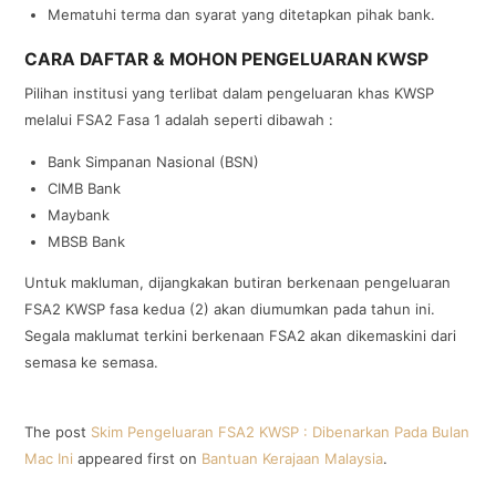
Mematuhi terma dan syarat yang ditetapkan pihak bank.
CARA DAFTAR & MOHON PENGELUARAN KWSP
Pilihan institusi yang terlibat dalam pengeluaran khas KWSP
melalui FSA2 Fasa 1 adalah seperti dibawah :
Bank Simpanan Nasional (BSN)
CIMB Bank
Maybank
MBSB Bank
Untuk makluman, dijangkakan butiran berkenaan pengeluaran
FSA2 KWSP fasa kedua (2) akan diumumkan pada tahun ini.
Segala maklumat terkini berkenaan FSA2 akan dikemaskini dari
semasa ke semasa.
The post
Skim Pengeluaran FSA2 KWSP : Dibenarkan Pada Bulan
Mac Ini
appeared first on
Bantuan Kerajaan Malaysia
.