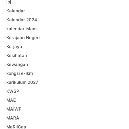
jpj
Kalendar
Kalendar 2024
kalendar islam
Kerajaan Negeri
Kerjaya
Kesihatan
Kewangan
kongsi e-lkm
kurikulum 2027
KWSP
MAE
MAIWP
MARA
MaRiiCas