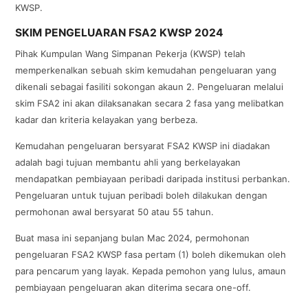
KWSP.
SKIM PENGELUARAN FSA2 KWSP 2024
Pihak Kumpulan Wang Simpanan Pekerja (KWSP) telah
memperkenalkan sebuah skim kemudahan pengeluaran yang
dikenali sebagai fasiliti sokongan akaun 2. Pengeluaran melalui
skim FSA2 ini akan dilaksanakan secara 2 fasa yang melibatkan
kadar dan kriteria kelayakan yang berbeza.
Kemudahan pengeluaran bersyarat FSA2 KWSP ini diadakan
adalah bagi tujuan membantu ahli yang berkelayakan
mendapatkan pembiayaan peribadi daripada institusi perbankan.
Pengeluaran untuk tujuan peribadi boleh dilakukan dengan
permohonan awal bersyarat 50 atau 55 tahun.
Buat masa ini sepanjang bulan Mac 2024, permohonan
pengeluaran FSA2 KWSP fasa pertam (1) boleh dikemukan oleh
para pencarum yang layak. Kepada pemohon yang lulus, amaun
pembiayaan pengeluaran akan diterima secara one-off.