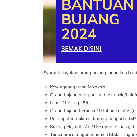
Syarat kelayakan orang bujang menerima bantu
Kewarganegaraan Malaysia;
Orang bujang yang belum berkahwin/balu/
Umur 21 hingga 59;
Orang bujang berumur 19 tahun ke atas (o
Pendapatan bulanan kurang daripada RM2
Bukan pelajar IPTA/IPTS sepenuh masa; d
Tersenarai sebagai penerima Miskin Tegar 