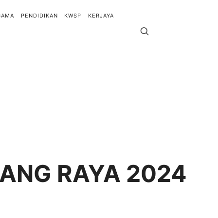
GAMA
PENDIDIKAN
KWSP
KERJAYA
ANG RAYA 2024