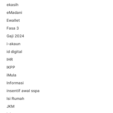
ekasih
eMadani
Ewallet
Fasa 3
Gaji 2024
i-akaun
id digital
IHR
IKPP
iMula
Informasi
insentif awal sspa
Isi Rumah
JKM