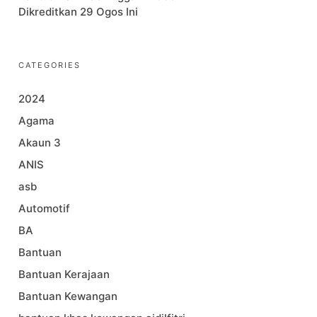
Dikreditkan 29 Ogos Ini
CATEGORIES
2024
Agama
Akaun 3
ANIS
asb
Automotif
BA
Bantuan
Bantuan Kerajaan
Bantuan Kewangan