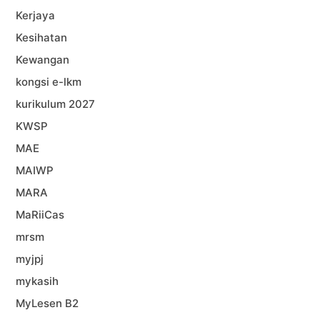
Kerjaya
Kesihatan
Kewangan
kongsi e-lkm
kurikulum 2027
KWSP
MAE
MAIWP
MARA
MaRiiCas
mrsm
myjpj
mykasih
MyLesen B2