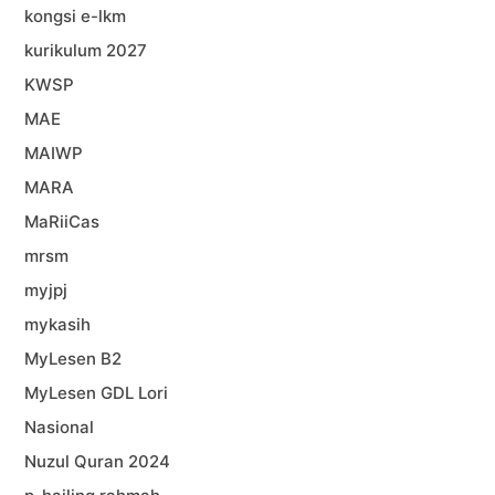
kongsi e-lkm
kurikulum 2027
KWSP
MAE
MAIWP
MARA
MaRiiCas
mrsm
myjpj
mykasih
MyLesen B2
MyLesen GDL Lori
Nasional
Nuzul Quran 2024