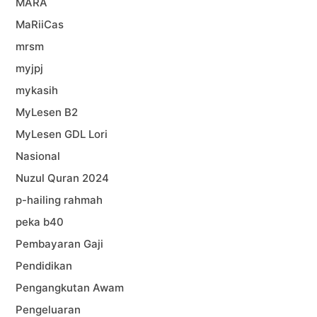
MARA
MaRiiCas
mrsm
myjpj
mykasih
MyLesen B2
MyLesen GDL Lori
Nasional
Nuzul Quran 2024
p-hailing rahmah
peka b40
Pembayaran Gaji
Pendidikan
Pengangkutan Awam
Pengeluaran