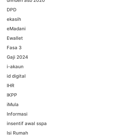
dividen asb 2020
DPD
ekasih
eMadani
Ewallet
Fasa 3
Gaji 2024
i-akaun
id digital
IHR
IKPP
iMula
Informasi
insentif awal sspa
Isi Rumah