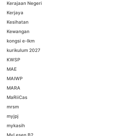
Kerajaan Negeri
Kerjaya
Kesihatan
Kewangan
kongsi e-lkm
kurikulum 2027
KWSP
MAE
MAIWP
MARA
MaRiiCas
mrsm
myjpj
mykasih
MyLesen B2