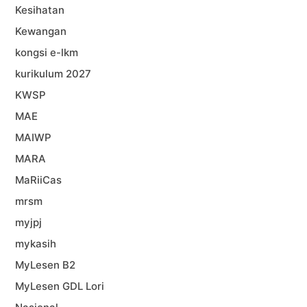
Kesihatan
Kewangan
kongsi e-lkm
kurikulum 2027
KWSP
MAE
MAIWP
MARA
MaRiiCas
mrsm
myjpj
mykasih
MyLesen B2
MyLesen GDL Lori