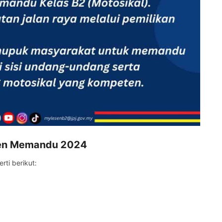
sen Memandu 2024
ti berikut: