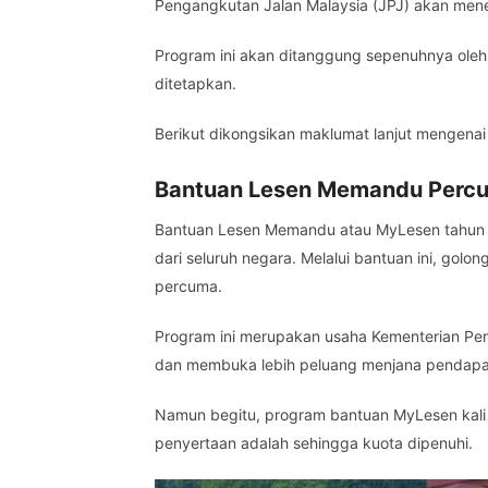
Pengangkutan Jalan Malaysia (JPJ) akan men
Program ini akan ditanggung sepenuhnya oleh 
ditetapkan.
Berikut dikongsikan maklumat lanjut mengena
Bantuan Lesen Memandu Perc
Bantuan Lesen Memandu atau MyLesen tahun 
dari seluruh negara. Melalui bantuan ini, gol
percuma.
Program ini merupakan usaha Kementerian Pe
dan membuka lebih peluang menjana pendapa
Namun begitu, program bantuan MyLesen kali 
penyertaan adalah sehingga kuota dipenuhi.