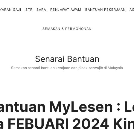
YARAN GAJI
STR
SARA
PENJAWAT AWAM
BANTUAN PEKERJAAN
A
SEMAKAN & PERMOHONAN
Senarai
Senarai Bantuan
Bantuan
Semakan senarai bantuan kerajaan dan pihak berwajib di Malaysia
antuan MyLesen : 
 FEBUARI 2024 Kin