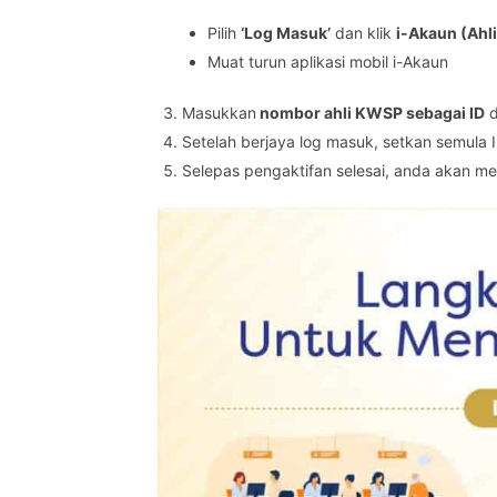
Pilih
‘Log Masuk’
dan klik
i-Akaun (Ahli
Muat turun aplikasi mobil i-Akaun
Masukkan
nombor ahli KWSP sebagai ID
Setelah berjaya log masuk, setkan semula
Selepas pengaktifan selesai, anda akan men