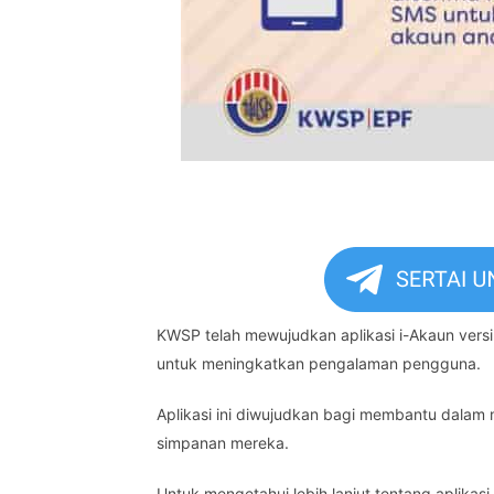
KWSP telah mewujudkan aplikasi i-Akaun versi 
untuk meningkatkan pengalaman pengguna.
Aplikasi ini diwujudkan bagi membantu dalam
simpanan mereka.
Untuk mengetahui lebih lanjut tentang aplika